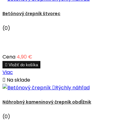
Betónový črepník štvorec
(0)
Cena
4,90 €

Vložiť do košíka
Viac

Na sklade

Rýchly náhľad
Náhrobný kameninový črepník obdĺžnik
(0)