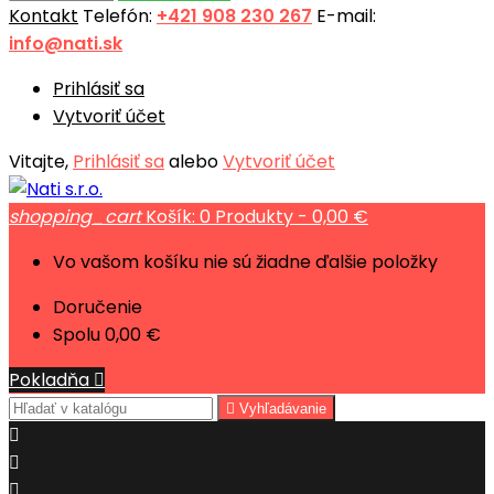
Kontakt
Telefón:
+421 908 230 267
E-mail:
info@nati.sk
Prihlásiť sa
Vytvoriť účet
Vitajte,
Prihlásiť sa
alebo
Vytvoriť účet
shopping_cart
Košík:
0
Produkty - 0,00 €
Vo vašom košíku nie sú žiadne ďalšie položky
Doručenie
Spolu
0,00 €
Pokladňa


Vyhľadávanie


