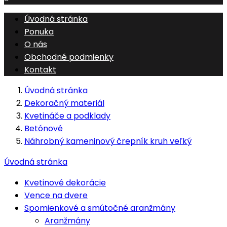
Úvodná stránka
Ponuka
O nás
Obchodné podmienky
Kontakt
Úvodná stránka
Dekoračný materiál
Kvetináče a podklady
Betónové
Náhrobný kameninový črepník kruh veľký
Úvodná stránka
Kvetinové dekorácie
Vence na dvere
Spomienkové a smútočné aranžmány
Aranžmány