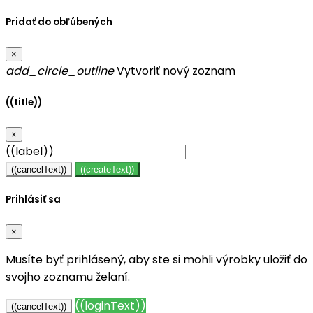
Pridať do obľúbených
×
add_circle_outline
Vytvoriť nový zoznam
((title))
×
((label))
((cancelText))
((createText))
Prihlásiť sa
×
Musíte byť prihlásený, aby ste si mohli výrobky uložiť do
svojho zoznamu želaní.
((loginText))
((cancelText))