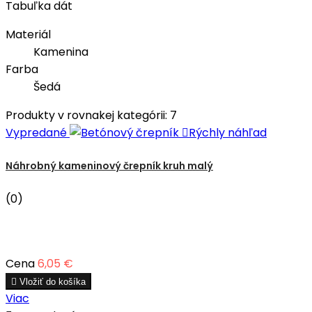
Tabuľka dát
Materiál
Kamenina
Farba
Šedá
Produkty v rovnakej kategórii: 7
Vypredané

Rýchly náhľad
Náhrobný kameninový črepník kruh malý
(0)
Cena
6,05 €

Vložiť do košíka
Viac