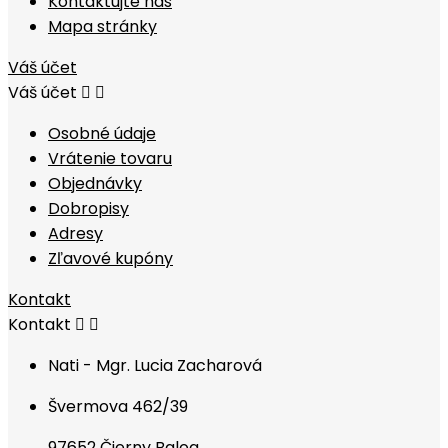
Kontaktujte nás
Mapa stránky
Váš účet
Váš účet


Osobné údaje
Vrátenie tovaru
Objednávky
Dobropisy
Adresy
Zľavové kupóny
Kontakt
Kontakt


Nati - Mgr. Lucia Zacharová
Švermova 462/39
97652 Čierny Balog