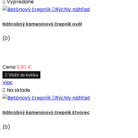

Vypredané

Rýchly náhľad
Náhrobný kameninový črepník ovál
(0)
Cena
9,90 €

Vložiť do košíka
Viac

Na sklade

Rýchly náhľad
Náhrobný kameninový črepník štvorec
(0)