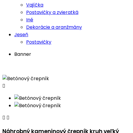
Vajíčka
Postavičky a zvieratká
Iné
Dekorácie a aranžmány
Jeseň
Postavičky
Banner



Náhrobný kameninový črepník kruh veľký