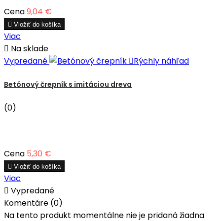
Cena
9,04 €

Vložiť do košíka
Viac

Na sklade
Vypredané

Rýchly náhľad
Betónový črepník s imitáciou dreva
(0)
Cena
5,30 €

Vložiť do košíka
Viac

Vypredané
Komentáre (0)
Na tento produkt momentálne nie je pridaná žiadna