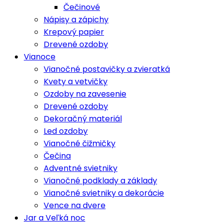
Čečinové
Nápisy a zápichy
Krepový papier
Drevené ozdoby
Vianoce
Vianočné postavičky a zvieratká
Kvety a vetvičky
Ozdoby na zavesenie
Drevené ozdoby
Dekoračný materiál
Led ozdoby
Vianočné čižmičky
Čečina
Adventné svietniky
Vianočné podklady a základy
Vianočné svietniky a dekorácie
Vence na dvere
Jar a Veľká noc