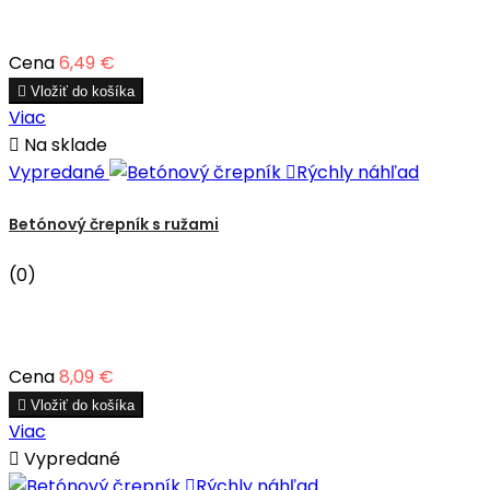
Cena
6,49 €

Vložiť do košíka
Viac

Na sklade
Vypredané

Rýchly náhľad
Betónový črepník s ružami
(0)
Cena
8,09 €

Vložiť do košíka
Viac

Vypredané

Rýchly náhľad