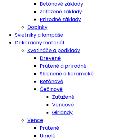
Betónové základy
Zaťažené základy
Prírodné základy
Doplnky
Svietniky a lampáše
Dekoračný materiál
Kvetináče a podklady
Drevené
Prútené a prírodné
Sklenené a keramické
Betónové
Čečinové
Zaťažené
Vencové
Girlandy
Vence
Prútené
Umelé