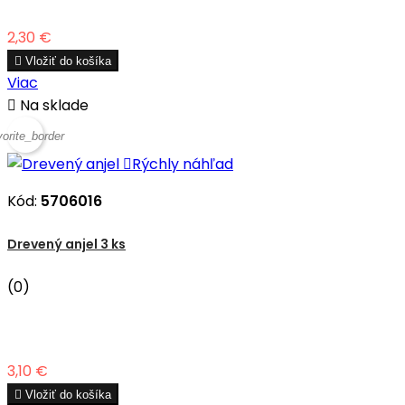
Cena
2,30 €

Vložiť do košíka
Viac

Na sklade
vorite_border

Rýchly náhľad
Kód:
5706016
Drevený anjel 3 ks
(0)
Cena
3,10 €

Vložiť do košíka