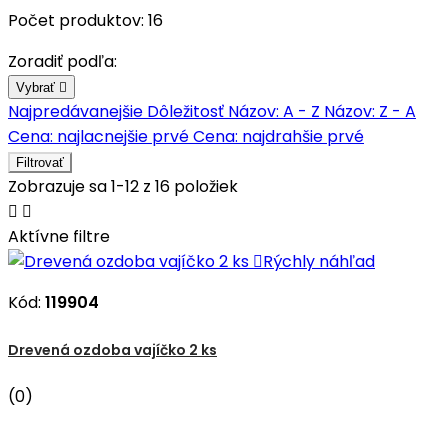
Počet produktov: 16
Zoradiť podľa:
Vybrať

Najpredávanejšie
Dôležitosť
Názov: A - Z
Názov: Z - A
Cena: najlacnejšie prvé
Cena: najdrahšie prvé
Filtrovať
Zobrazuje sa 1-12 z 16 položiek


Aktívne filtre

Rýchly náhľad
Kód:
119904
Drevená ozdoba vajíčko 2 ks
(0)