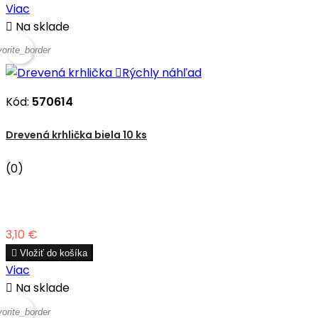
Viac

Na sklade
vorite_border

Rýchly náhľad
Kód:
570614
Drevená krhlička biela 10 ks
(0)
Cena
3,10 €

Vložiť do košíka
Viac

Na sklade
vorite_border