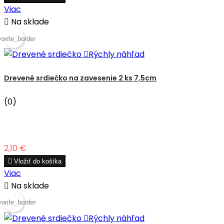
Viac

Na sklade
vorite_border

Rýchly náhľad
Drevené srdiečko na zavesenie 2 ks 7,5cm
(0)
Cena
2,10 €

Vložiť do košíka
Viac

Na sklade
vorite_border

Rýchly náhľad