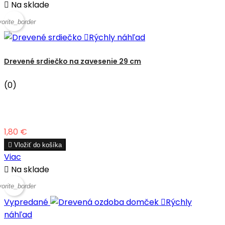

Na sklade
vorite_border

Rýchly náhľad
Drevené srdiečko na zavesenie 29 cm
(0)
Cena
1,80 €

Vložiť do košíka
Viac

Na sklade
vorite_border
Vypredané

Rýchly
náhľad