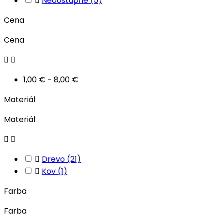

Nedostupné
(5)
Cena
Cena


1,00 € - 8,00 €
Materiál
Materiál



Drevo
(21)

Kov
(1)
Farba
Farba