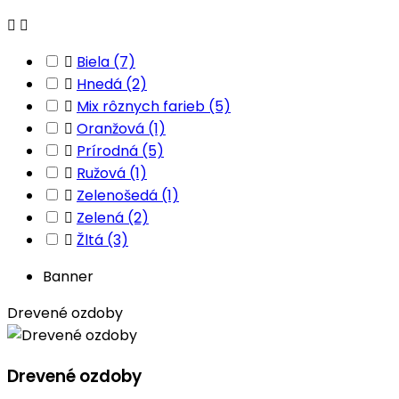



Biela
(7)

Hnedá
(2)

Mix rôznych farieb
(5)

Oranžová
(1)

Prírodná
(5)

Ružová
(1)

Zelenošedá
(1)

Zelená
(2)

Žltá
(3)
Banner
Drevené ozdoby
Drevené ozdoby