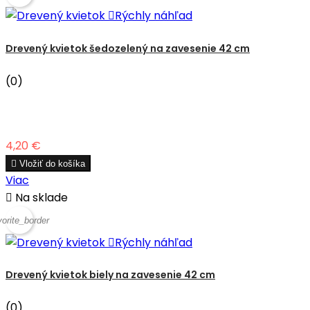

Rýchly náhľad
Drevený kvietok šedozelený na zavesenie 42 cm
(0)
Cena
4,20 €

Vložiť do košíka
Viac

Na sklade
vorite_border

Rýchly náhľad
Drevený kvietok biely na zavesenie 42 cm
(0)