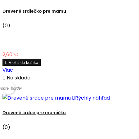
Drevené srdiečko pre mamu
(0)
Cena
2,60 €

Vložiť do košíka
Viac

Na sklade
vorite_border

Rýchly náhľad
Drevené srdce pre mamičku
(0)