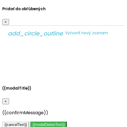
Pridať do obľúbených
×
add_circle_outline
Vytvoriť nový zoznam
Vytvoriť zoznam želaní
×
Názov zoznamu želaní
Zrušiť
Vytvoriť zoznam želaní
((modalTitle))
×
((confirmMessage))
((cancelText))
((modalDeleteText))