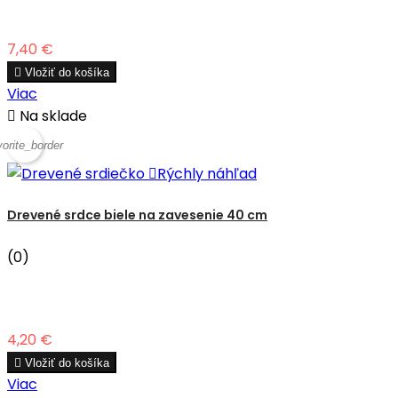
Cena
7,40 €

Vložiť do košíka
Viac

Na sklade
vorite_border

Rýchly náhľad
Drevené srdce biele na zavesenie 40 cm
(0)
Cena
4,20 €

Vložiť do košíka
Viac