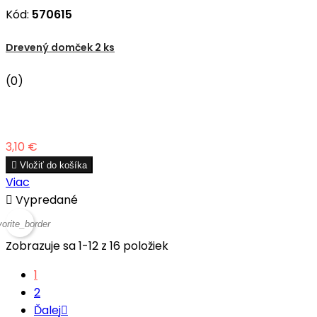
Kód:
570615
Drevený domček 2 ks
(0)
Cena
3,10 €

Vložiť do košíka
Viac

Vypredané
vorite_border
Zobrazuje sa 1-12 z 16 položiek
1
2
Ďalej
