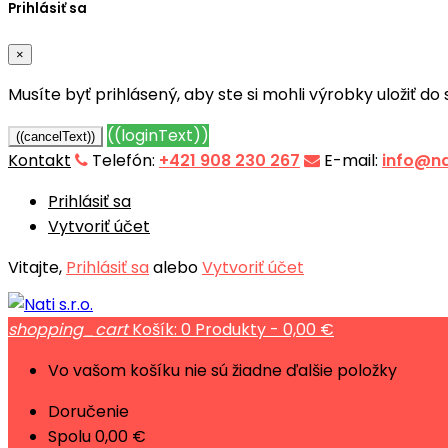
Prihlásiť sa
×
Musíte byť prihlásený, aby ste si mohli výrobky uložiť do
((loginText))
((cancelText))
Kontakt
Telefón:
+421 908 230 267
E-mail:
info@na
Prihlásiť sa
Vytvoriť účet
Vitajte,
Prihlásiť sa
alebo
Vytvoriť účet
shopping_cart
Košík:
0
Produkty - 0,00 €
Vo vašom košíku nie sú žiadne ďalšie položky
Doručenie
Spolu
0,00 €