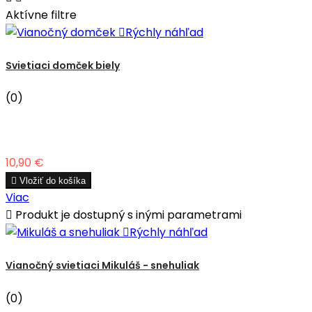
Aktívne filtre

Rýchly náhľad
Svietiaci domček biely
(0)
Cena
10,90 €

Vložiť do košíka
Viac

Produkt je dostupný s inými parametrami

Rýchly náhľad
Vianočný svietiaci Mikuláš - snehuliak
(0)