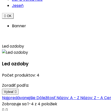
Jeseň

OK
Banner
Led ozdoby
Led ozdoby
Počet produktov: 4
Zoradiť podľa:
Vybrať

Najpredávanejšie
Dôležitosť
Názov: A - Z
Názov: Z - A
Cen
Zobrazuje sa 1-4 z 4 položiek

