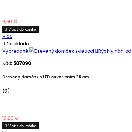
Cena
6,50 €

Vložiť do košíka
Viac

Na sklade
Vypredané

Rýchly náhľad
Kód:
587890
Drevený domček s LED osvetlením 26 cm
(0)
Cena
10,00 €

Vložiť do košíka