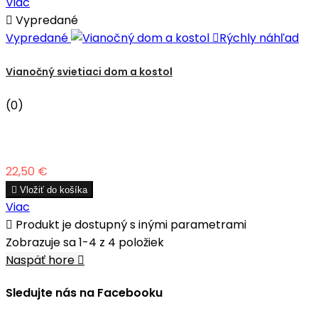
Viac

Vypredané
Vypredané

Rýchly náhľad
Vianočný svietiaci dom a kostol
(0)
Cena
22,50 €

Vložiť do košíka
Viac

Produkt je dostupný s inými parametrami
Zobrazuje sa 1-4 z 4 položiek
Naspäť hore

Sledujte nás na Facebooku