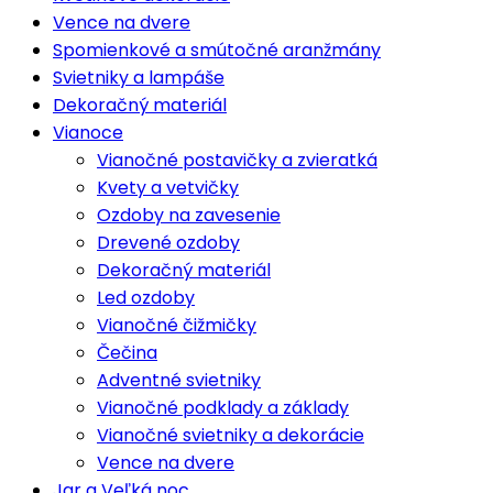
Vence na dvere
Spomienkové a smútočné aranžmány
Svietniky a lampáše
Dekoračný materiál
Vianoce
Vianočné postavičky a zvieratká
Kvety a vetvičky
Ozdoby na zavesenie
Drevené ozdoby
Dekoračný materiál
Led ozdoby
Vianočné čižmičky
Čečina
Adventné svietniky
Vianočné podklady a základy
Vianočné svietniky a dekorácie
Vence na dvere
Jar a Veľká noc