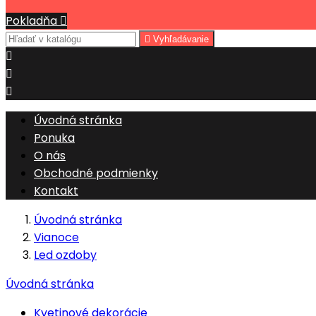
Pokladňa


Vyhľadávanie



Úvodná stránka
Ponuka
O nás
Obchodné podmienky
Kontakt
Úvodná stránka
Vianoce
Led ozdoby
Úvodná stránka
Kvetinové dekorácie