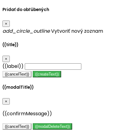
Pridať do obľúbených
×
add_circle_outline
Vytvoriť nový zoznam
((title))
×
((label))
((cancelText))
((createText))
((modalTitle))
×
((confirmMessage))
((cancelText))
((modalDeleteText))