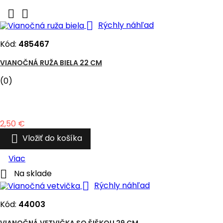



Rýchly náhľad
Kód:
485467
VIANOČNÁ RUŽA BIELA 22 CM
(0)
Cena
2,50 €

Vložiť do košíka
Viac

Na sklade

Rýchly náhľad
Kód:
44003
VIANOČNÁ VETVIČKA SO ŠIŠKOU 29 CM