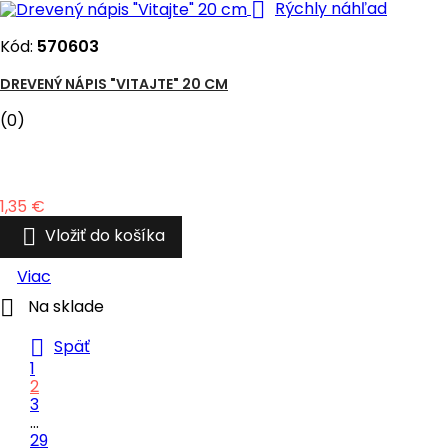

Rýchly náhľad
Kód:
570603
DREVENÝ NÁPIS "VITAJTE" 20 CM
(0)
Cena
1,35 €

Vložiť do košíka
Viac

Na sklade

Späť
1
2
3
…
29