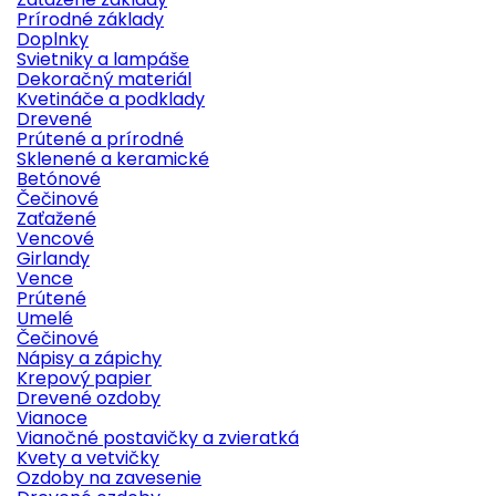
Prírodné základy
Doplnky
Svietniky a lampáše
Dekoračný materiál
Kvetináče a podklady
Drevené
Prútené a prírodné
Sklenené a keramické
Betónové
Čečinové
Zaťažené
Vencové
Girlandy
Vence
Prútené
Umelé
Čečinové
Nápisy a zápichy
Krepový papier
Drevené ozdoby
Vianoce
Vianočné postavičky a zvieratká
Kvety a vetvičky
Ozdoby na zavesenie