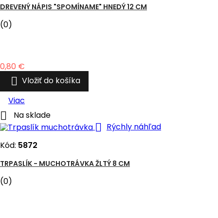
DREVENÝ NÁPIS "SPOMÍNAME" HNEDÝ 12 CM
(0)
Cena
0,80 €

Vložiť do košíka
Viac

Na sklade

Rýchly náhľad
Kód:
5872
TRPASLÍK - MUCHOTRÁVKA ŽLTÝ 8 CM
(0)