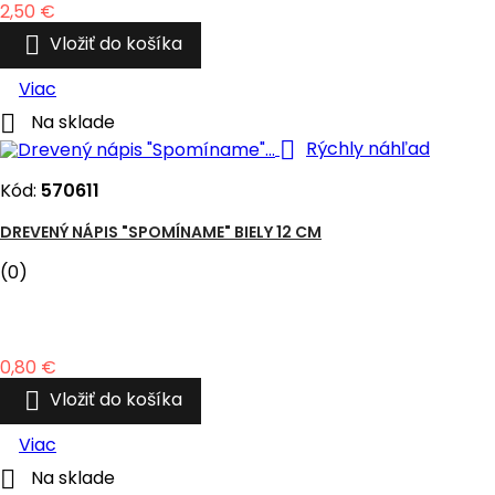
Cena
2,50 €

Vložiť do košíka
Viac

Na sklade

Rýchly náhľad
Kód:
570611
DREVENÝ NÁPIS "SPOMÍNAME" BIELY 12 CM
(0)
Cena
0,80 €

Vložiť do košíka
Viac

Na sklade