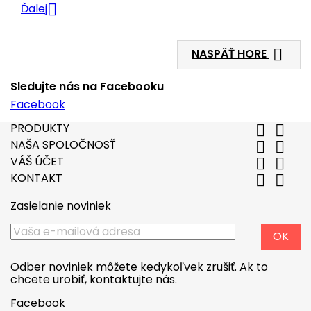

Ďalej

NASPÄŤ HORE
Sledujte nás na Facebooku
Facebook
PRODUKTY


NAŠA SPOLOČNOSŤ


VÁŠ ÚČET


KONTAKT


Zasielanie noviniek
Odber noviniek môžete kedykoľvek zrušiť. Ak to
chcete urobiť, kontaktujte nás.
Facebook