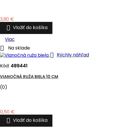
Cena
3,90 €

Vložiť do košíka
Viac

Na sklade

Rýchly náhľad
Kód:
489441
VIANOČNÁ RUŽA BIELA 10 CM
(0)
Cena
0,50 €

Vložiť do košíka