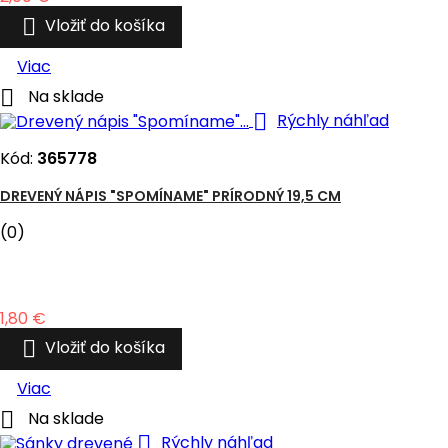

Vložiť do košíka
Viac

Na sklade

Rýchly náhľad
Kód:
365778
DREVENÝ NÁPIS "SPOMÍNAME" PRÍRODNÝ 19,5 CM
(0)
Cena
1,80 €

Vložiť do košíka
Viac

Na sklade

Rýchly náhľad