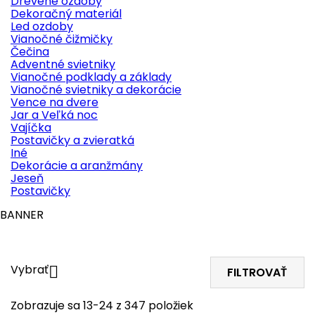
Drevené ozdoby
Dekoračný materiál
Led ozdoby
Vianočné čižmičky
Čečina
Adventné svietniky
Vianočné podklady a základy
Vianočné svietniky a dekorácie
Vence na dvere
Jar a Veľká noc
Vajíčka
Postavičky a zvieratká
Iné
Dekorácie a aranžmány
Jeseň
Postavičky
BANNER
Vybrať

FILTROVAŤ
Zobrazuje sa 13-24 z 347 položiek