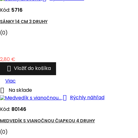
Kód:
5716
SÁNKY 14 CM 3 DRUHY
(0)
Cena
2,80 €

Vložiť do košíka
Viac

Na sklade

Rýchly náhľad
Kód:
80146
MEDVEDÍK S VIANOČNOU ČIAPKOU 4 DRUHY
(0)