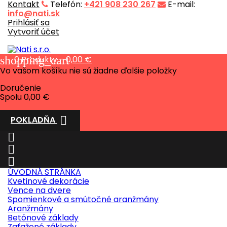
Kontakt
Telefón:
+421 908 230 267
E-mail:
info@nati.sk
Prihlásiť sa
Vytvoriť účet
shopping_cart
0
Produkty - 0,00 €
Vo vašom košíku nie sú žiadne ďalšie položky
Doručenie
Spolu
0,00 €

POKLADŇA



ÚVODNÁ STRÁNKA
Kvetinové dekorácie
Vence na dvere
Spomienkové a smútočné aranžmány
Aranžmány
Betónové základy
Zaťažené základy