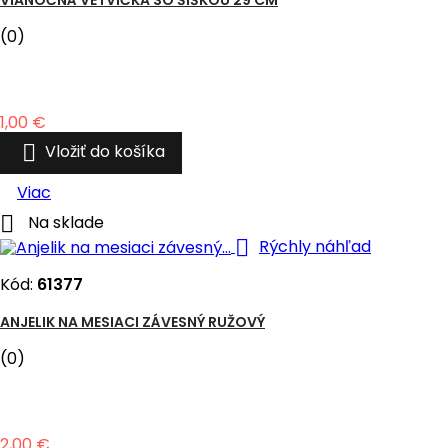
(0)
Cena
1,00 €

Vložiť do košíka
Viac

Na sklade

Rýchly náhľad
Kód:
61377
ANJELIK NA MESIACI ZÁVESNÝ RUŽOVÝ
(0)
Cena
2,00 €