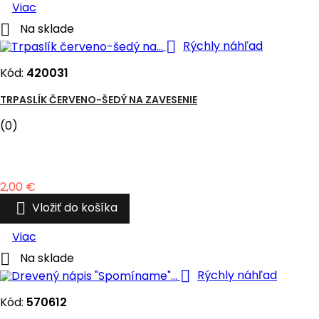
Viac

Na sklade

Rýchly náhľad
Kód:
420031
TRPASLÍK ČERVENO-ŠEDÝ NA ZAVESENIE
(0)
Cena
2,00 €

Vložiť do košíka
Viac

Na sklade

Rýchly náhľad
Kód:
570612