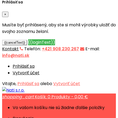
Prihlásiť sa
×
Musíte byť prihlásený, aby ste si mohli výrobky uložiť do
svojho zoznamu želaní.
((loginText))
((cancelText))
Kontakt
Telefón:
+421 908 230 267
E-mail:
info@nati.sk
Prihlásiť sa
Vytvoriť účet
Vitajte,
Prihlásiť sa
alebo
Vytvoriť účet
shopping_cart
Košík:
0
Produkty - 0,00 €
Vo vašom košíku nie sú žiadne ďalšie položky