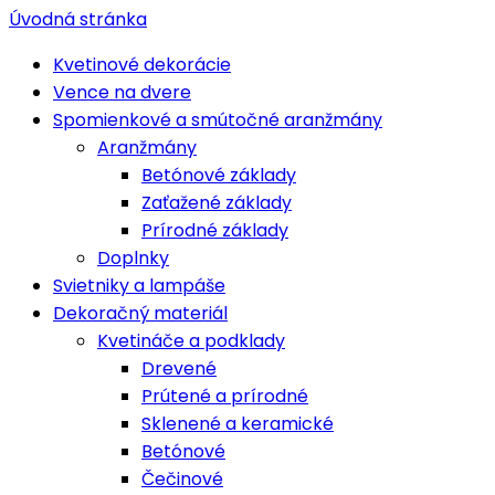
Úvodná stránka
Kvetinové dekorácie
Vence na dvere
Spomienkové a smútočné aranžmány
Aranžmány
Betónové základy
Zaťažené základy
Prírodné základy
Doplnky
Svietniky a lampáše
Dekoračný materiál
Kvetináče a podklady
Drevené
Prútené a prírodné
Sklenené a keramické
Betónové
Čečinové