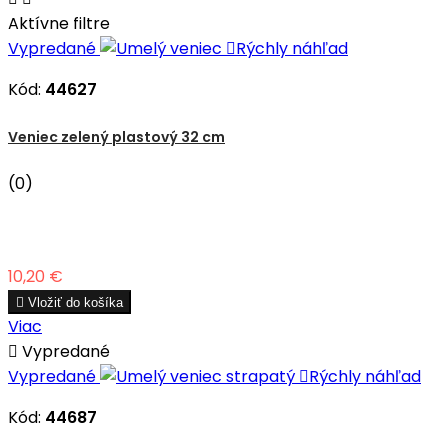
Aktívne filtre
Vypredané

Rýchly náhľad
Kód:
44627
Veniec zelený plastový 32 cm
(0)
Cena
10,20 €

Vložiť do košíka
Viac

Vypredané
Vypredané

Rýchly náhľad
Kód:
44687