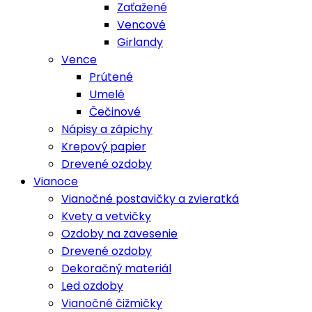
Zaťažené
Vencové
Girlandy
Vence
Prútené
Umelé
Čečinové
Nápisy a zápichy
Krepový papier
Drevené ozdoby
Vianoce
Vianočné postavičky a zvieratká
Kvety a vetvičky
Ozdoby na zavesenie
Drevené ozdoby
Dekoračný materiál
Led ozdoby
Vianočné čižmičky