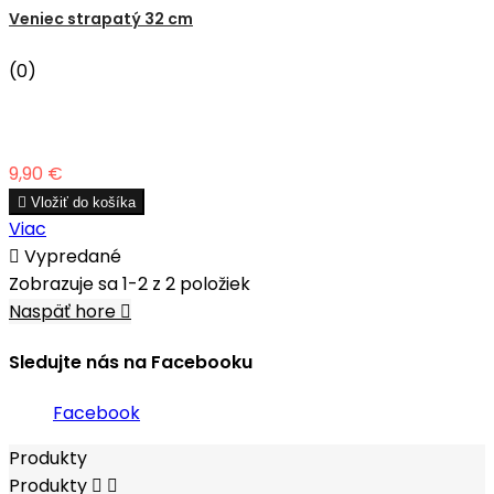
Veniec strapatý 32 cm
(0)
Cena
9,90 €

Vložiť do košíka
Viac

Vypredané
Zobrazuje sa 1-2 z 2 položiek
Naspäť hore

Sledujte nás na Facebooku
Facebook
Produkty
Produkty

