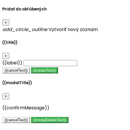
Pridať do obľúbených
×
add_circle_outline
Vytvoriť nový zoznam
((title))
×
((label))
((cancelText))
((createText))
((modalTitle))
×
((confirmMessage))
((cancelText))
((modalDeleteText))