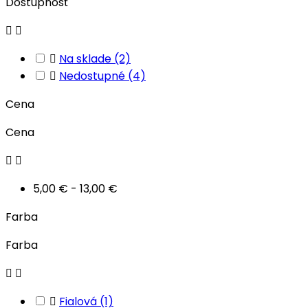
Dostupnosť



Na sklade
(2)

Nedostupné
(4)
Cena
Cena


5,00 € - 13,00 €
Farba
Farba



Fialová
(1)